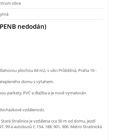
ntrum obce
ytná
(PENB nedodán)
lahovou plochou 64 m2, v ulici Průběžná, Praha 10 -
 zatepleného domu s výtahem.
jsou parkety, PVC a dlažba a je nově vymalován.
.
docházkové vzdálenosti.
taré Strašnice je vzdálena cca 50 m od domu, jezdí
 97, 99 a autobusů č. 154, 188, 901, 906. Metro Strašnická