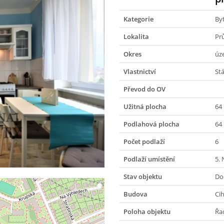
Kategorie
By
Lokalita
Prů
Okres
úz
Vlastnictví
Stá
Převod do OV
Užitná plocha
64
Podlahová plocha
64
Počet podlaží
6
Podlaží umístění
5.
Stav objektu
Do
Budova
Ci
Poloha objektu
Řa