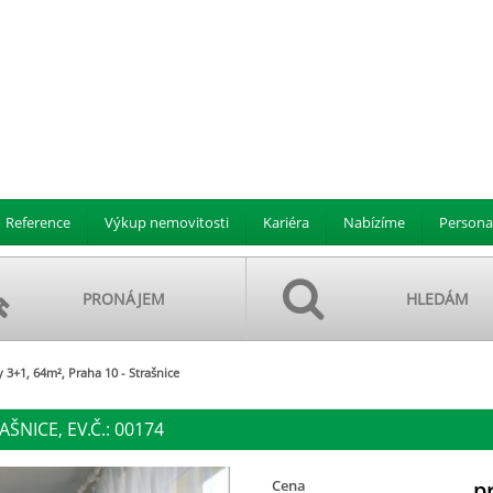
Reference
Výkup nemovitosti
Kariéra
Nabízíme
Persona
PRONÁJEM
HLEDÁM
 3+1, 64m², Praha 10 - Strašnice
AŠNICE, EV.Č.: 00174
Cena
p