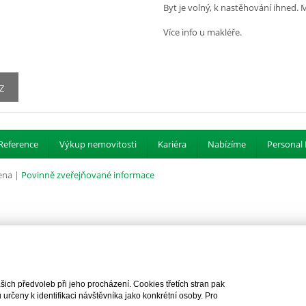
Byt je volný, k nastěhování ihned.
Více info u makléře.
Z
Reference
Výkup nemovitosti
Kariéra
Nabízíme
Personal 
ena |
Povinně zveřejňované informace
ch předvoleb při jeho procházení. Cookies třetích stran pak
rčeny k identifikaci návštěvníka jako konkrétní osoby. Pro