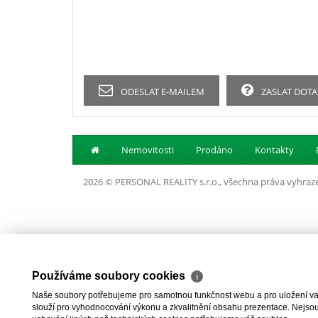
ODESLAT E-MAILEM
ZASLAT DOTA
Nemovitosti
Prodáno
Kontakty
2026 © PERSONAL REALITY s.r.o., všechna práva vyhraz
Používáme soubory cookies
ℹ
Naše soubory potřebujeme pro samotnou funkčnost webu a pro uložení vaši
slouží pro vyhodnocování výkonu a zkvalitnění obsahu prezentace. Nejsou u