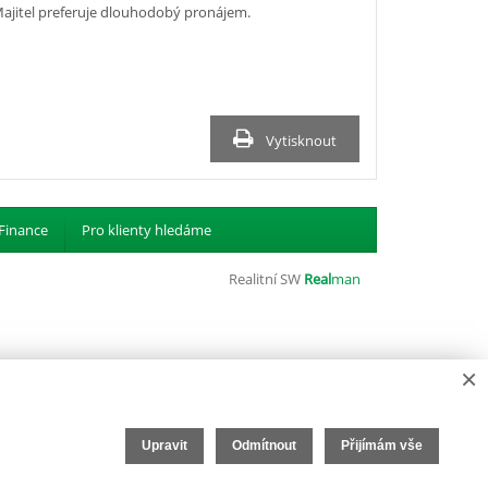
 Majitel preferuje dlouhodobý pronájem.
Vytisknout
Finance
Pro klienty hledáme
Realitní SW
Real
man
×
Upravit
Odmítnout
Přijímám vše