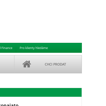
l Finance
Pro klienty hledáme
CHCI PRODAT
ronajato