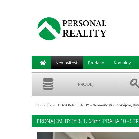
Nemovitosti
Prodáno
Kontakty
PRODEJ
Nacházíte se:
PERSONAL REALITY
»
Nemovitosti
»
Pronájem, Byty
PRONÁJEM, BYTY 3+1, 64
m²
, PRAHA 10 - STR