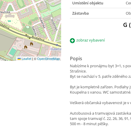
Umístění objektu
Ce
Zástavba
Ob
G 
zobraz vybavení
Popis
Leaflet
|
©
OpenStreetMap
Nabízíme k pronájmu byt 3+1, s pod
Strašnice.
Byt se nachází v 5. patře zděného
Byt je kompletně zařízen. Podlahy 
Koupelna s vanou. WC samostatné
Veškerá občanská vybavenost je v 
Autobusová a tramvajová zastávka S
tam spoje tramvají č. 22, 26, 36, 91,
500 m - 8 minut pěšky.