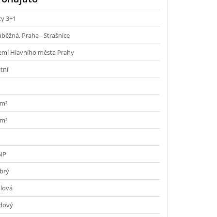
ty 3+1
běžná, Praha - Strašnice
emí Hlavního města Prahy
tní
 m²
 m²
 NP
brý
hlová
dový