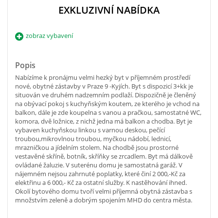
EXKLUZIVNÍ NABÍDKA
zobraz vybavení
Popis
Nabízíme k pronájmu velmi hezký byt v příjemném prostředí
nové, obytné zástavby v Praze 9 -Kyjích. Byt s dispozicí 3+kk je
situován ve druhém nadzemním podlaží. Dispozičně je členěný
na obývací pokoj s kuchyňským koutem, ze kterého je vchod na
balkon, dále je zde koupelna s vanou a pračkou, samostatné WC,
komora, dvě ložnice, z nichž jedna má balkon a chodba. Byt je
vybaven kuchyňskou linkou s varnou deskou, pečící
troubou,mikrovlnou troubou, myčkou nádobí, lednicí,
mrazničkou a jídelním stolem. Na chodbě jsou prostorné
vestavěné skříně, botník, skříňky se zrcadlem. Byt má dálkově
ovládané žaluzie. V suterénu domu je samostatná garáž. V
nájemném nejsou zahrnuté poplatky, které činí 2 000,-Kč za
elektřinu a 6 000,- Kč za ostatní služby. K nastěhování ihned.
Okolí bytového domu tvoří velmi příjemná obytná zástavba s
množstvím zeleně a dobrým spojením MHD do centra města.