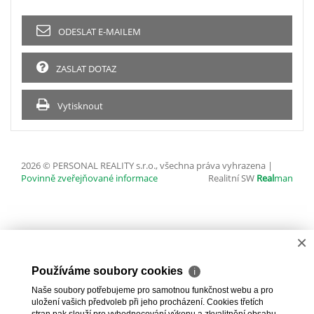
ODESLAT E-MAILEM
ZASLAT DOTAZ
Vytisknout
2026 © PERSONAL REALITY s.r.o., všechna práva vyhrazena |
Povinně zveřejňované informace
Realitní SW
Real
man
×
Používáme soubory cookies
ℹ
Naše soubory potřebujeme pro samotnou funkčnost webu a pro
uložení vašich předvoleb při jeho procházení. Cookies třetích