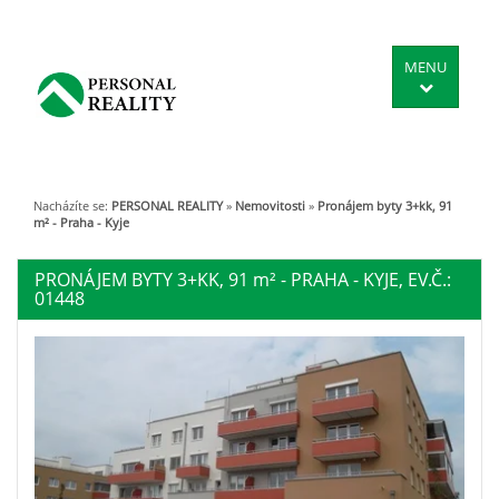
MENU
Nacházíte se:
PERSONAL REALITY
»
Nemovitosti
»
Pronájem byty 3+kk, 91
m² - Praha - Kyje
PRONÁJEM BYTY 3+KK, 91
m²
- PRAHA - KYJE, EV.Č.:
01448