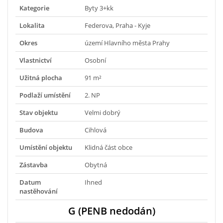
Kategorie
Byty 3+kk
Lokalita
Federova, Praha - Kyje
Okres
území Hlavního města Prahy
Vlastnictví
Osobní
Užitná plocha
91 m²
Podlaží umístění
2. NP
Stav objektu
Velmi dobrý
Budova
Cihlová
Umístění objektu
Klidná část obce
Zástavba
Obytná
Datum
Ihned
nastěhování
G (PENB nedodán)