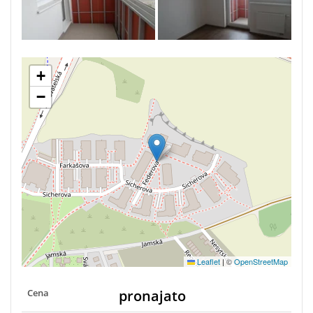
+
−
Leaflet
|
©
OpenStreetMap
Cena
pronajato