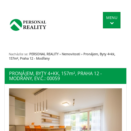
MENU
Nacházíte se:
PERSONAL REALITY
»
Nemovitosti
»
Pronájem, Byty 4+kk,
157m², Praha 12 - Modřany
PRONÁJEM, BYTY 4+KK, 157
m²
, PRAHA 12 -
MODŘANY, EV.Č.: 00059