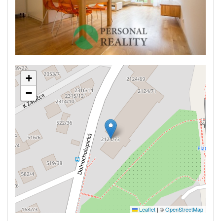
+
−
Leaflet
|
©
OpenStreetMap