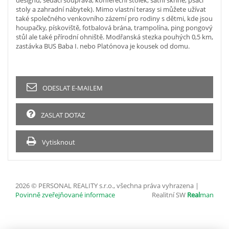
designu, sedací souprava, konfereční stolek, šatní skříně, psací
stoly a zahradní nábytek). Mimo vlastní terasy si můžete užívat
také společného venkovního zázemí pro rodiny s dětmi, kde jsou
houpačky, pískoviště, fotbalová brána, trampolína, ping pongový
stůl ale také přírodní ohniště. Modřanská stezka pouhých 0,5 km,
zastávka BUS Baba I. nebo Platónova je kousek od domu.
ODESLAT E-MAILEM
ZASLAT DOTAZ
Vytisknout
2026 © PERSONAL REALITY s.r.o., všechna práva vyhrazena |
Povinně zveřejňované informace
Realitní SW
Real
man