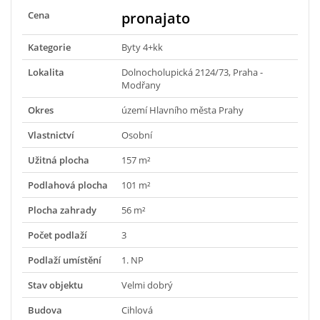
Cena
pronajato
Kategorie
Byty 4+kk
Lokalita
Dolnocholupická 2124/73, Praha -
Modřany
Okres
území Hlavního města Prahy
Vlastnictví
Osobní
Užitná plocha
157 m²
Podlahová plocha
101 m²
Plocha zahrady
56 m²
Počet podlaží
3
Podlaží umístění
1. NP
Stav objektu
Velmi dobrý
Budova
Cihlová