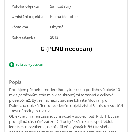
Poloha objektu
Samostatný
Umístění objektu
Klidná část obce
Zástavba
Obytná
Rok výstavby
2012
G (PENB nedodán)
zobraz vybavení
Popis
Pronájem pěkného moderního bytu 4+kk o podlahové ploše 101
m2 s garážovým stáním a 2 soukromými terasami o celkové
ploše 56 m2. Byt se nachází v žádané lokalitě Modřany, ul.
Dolnocholupická. Tento rezidenční objekt získal 3. místo v soutěži
"Best of realty" v r.2012.
Objekt je chráněn zásahovým vozidly společnosti KRUH. Byt se
pronajímá částečně zařízený (kuchyňská linka se spotřebiči,
lednice s mrazákem, jídelní stůl vč. stylových židlí italského