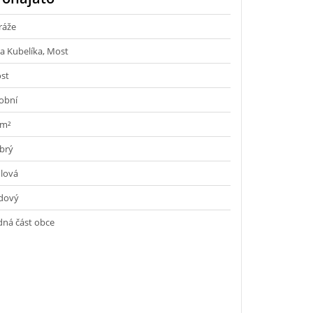
ráže
na Kubelíka, Most
st
obní
 m²
brý
hlová
dový
dná část obce