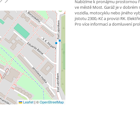
Nabízíme k pronájmu prostornou řad
ve městě Most. Garáž je v dobrém s
vozidla, motocyklu nebo jiného vyba
jistotu 2300,-Kč a provizi RK. Elektř
Pro více informací a domluvení pro
Leaflet
|
©
OpenStreetMap