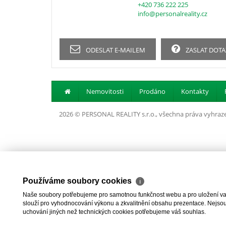
+420 736 222 225
info@personalreality.cz
ODESLAT E-MAILEM
ZASLAT DOTA
Nemovitosti
Prodáno
Kontakty
2026 © PERSONAL REALITY s.r.o., všechna práva vyhraz
Používáme soubory cookies
ℹ
Naše soubory potřebujeme pro samotnou funkčnost webu a pro uložení vaši
slouží pro vyhodnocování výkonu a zkvalitnění obsahu prezentace. Nejsou u
uchování jiných než technických cookies potřebujeme váš souhlas.