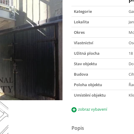
Kategorie
Ga
Lokalita
Ja
Okres
Mo
Vlastnictví
Os
Užitná plocha
18
Stav objektu
Do
Budova
Ci
Poloha objektu
Řa
Umístění objektu
Kli
zobraz vybavení
Popis