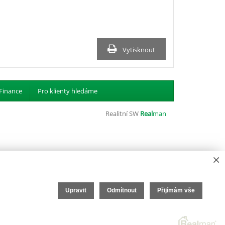
Vytisknout
Finance
Pro klienty hledáme
Realitní SW
Real
man
×
Upravit
Odmítnout
Přijímám vše