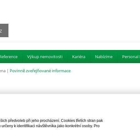
Z
Reference
Výkup nemovitosti
Kariéra
Nabízíme
Personal 
ena |
Povinně zveřejňované informace
ch předvoleb při jeho procházení. Cookies třetích stran pak
rčeny k identifikaci návštěvníka jako konkrétní osoby. Pro