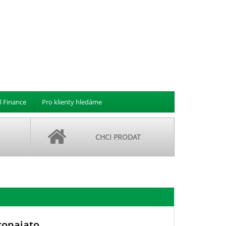
l Finance
Pro klienty hledáme
CHCI PRODAT
ronajato