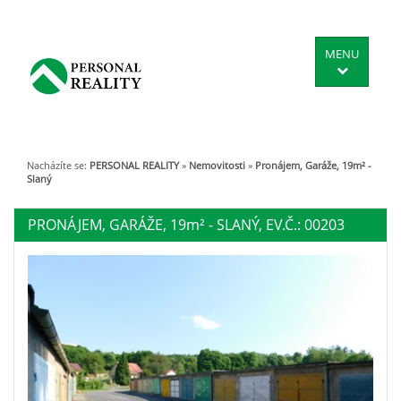
MENU
Nacházíte se:
PERSONAL REALITY
»
Nemovitosti
»
Pronájem, Garáže, 19m² -
Slaný
PRONÁJEM, GARÁŽE, 19
m²
- SLANÝ, EV.Č.: 00203