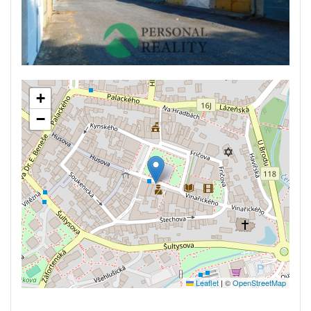
+
−
Leaflet
|
©
OpenStreetMap