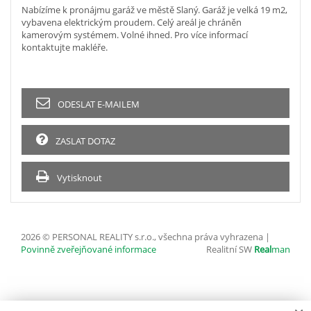
Nabízíme k pronájmu garáž ve městě Slaný. Garáž je velká 19 m2,
vybavena elektrickým proudem. Celý areál je chráněn
kamerovým systémem. Volné ihned. Pro více informací
kontaktujte makléře.
ODESLAT E-MAILEM
ZASLAT DOTAZ
Vytisknout
2026 © PERSONAL REALITY s.r.o., všechna práva vyhrazena |
Povinně zveřejňované informace
Realitní SW
Real
man