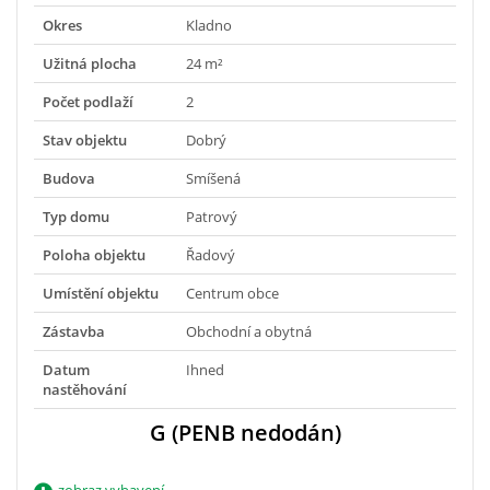
Okres
Kladno
Užitná plocha
24 m²
Počet podlaží
2
Stav objektu
Dobrý
Budova
Smíšená
Typ domu
Patrový
Poloha objektu
Řadový
Umístění objektu
Centrum obce
Zástavba
Obchodní a obytná
Datum
Ihned
nastěhování
G (PENB nedodán)
zobraz vybavení