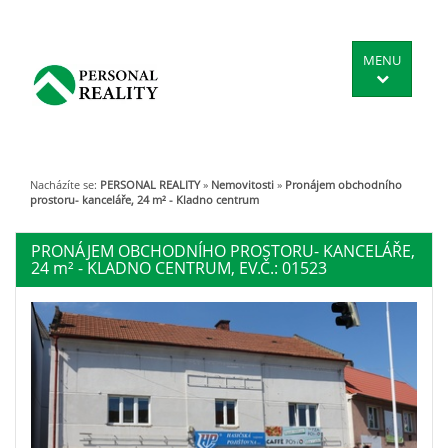
MENU
Nacházíte se:
PERSONAL REALITY
»
Nemovitosti
»
Pronájem obchodního
prostoru- kanceláře, 24 m² - Kladno centrum
PRONÁJEM OBCHODNÍHO PROSTORU- KANCELÁŘE,
24
m²
- KLADNO CENTRUM, EV.Č.: 01523