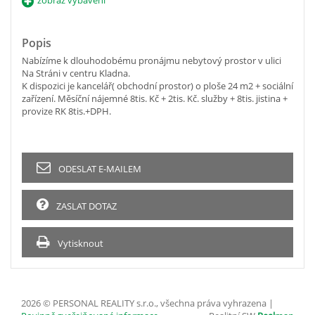
Popis
Nabízíme k dlouhodobému pronájmu nebytový prostor v ulici
Na Stráni v centru Kladna.
K dispozici je kancelář( obchodní prostor) o ploše 24 m2 + sociální
zařízení. Měsíční nájemné 8tis. Kč + 2tis. Kč. služby + 8tis. jistina +
provize RK 8tis.+DPH.
ODESLAT E-MAILEM
ZASLAT DOTAZ
Vytisknout
2026 © PERSONAL REALITY s.r.o., všechna práva vyhrazena |