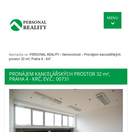
MENU
Nacházíte se:
PERSONAL REALITY
»
Nemovitosti
»
Pronájem kancelářských
prostor 32 m², Praha 4 - Krč
PRONÁJEM KANCELÁŘSKÝCH PROSTOR 32
m²
,
PRAHA 4 - KRČ, EV.Č.: 00731