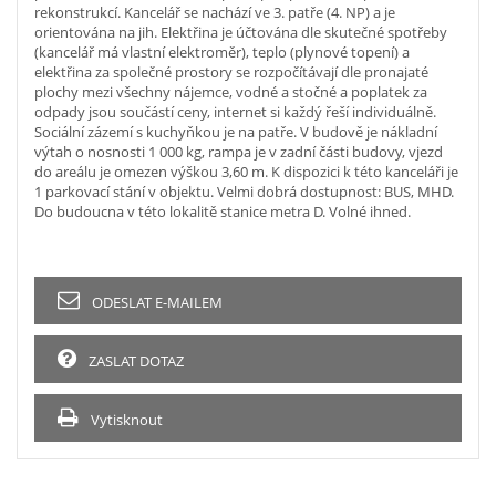
rekonstrukcí. Kancelář se nachází ve 3. patře (4. NP) a je
orientována na jih. Elektřina je účtována dle skutečné spotřeby
(kancelář má vlastní elektroměr), teplo (plynové topení) a
elektřina za společné prostory se rozpočítávají dle pronajaté
plochy mezi všechny nájemce, vodné a stočné a poplatek za
odpady jsou součástí ceny, internet si každý řeší individuálně.
Sociální zázemí s kuchyňkou je na patře. V budově je nákladní
výtah o nosnosti 1 000 kg, rampa je v zadní části budovy, vjezd
do areálu je omezen výškou 3,60 m. K dispozici k této kanceláři je
1 parkovací stání v objektu. Velmi dobrá dostupnost: BUS, MHD.
Do budoucna v této lokalitě stanice metra D. Volné ihned.
ODESLAT E-MAILEM
ZASLAT DOTAZ
Vytisknout