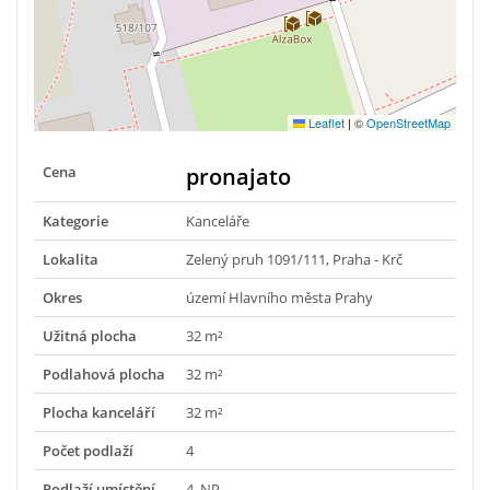
Leaflet
|
©
OpenStreetMap
Cena
pronajato
Kategorie
Kanceláře
Lokalita
Zelený pruh 1091/111, Praha - Krč
Okres
území Hlavního města Prahy
Užitná plocha
32 m²
Podlahová plocha
32 m²
Plocha kanceláří
32 m²
Počet podlaží
4
Podlaží umístění
4. NP