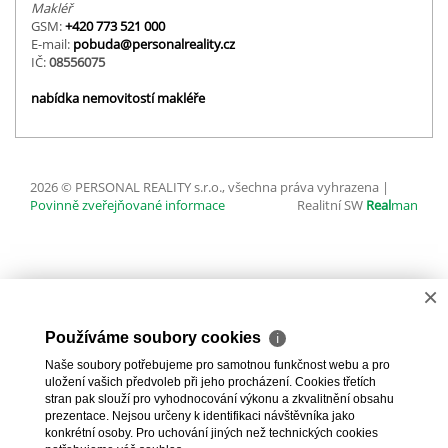
Makléř
GSM:
+420 773 521 000
E-mail:
pobuda@personalreality.cz
IČ:
08556075
nabídka nemovitostí makléře
2026 © PERSONAL REALITY s.r.o., všechna práva vyhrazena |
Povinně zveřejňované informace
Realitní SW
Real
man
×
Používáme soubory cookies
ℹ
Naše soubory potřebujeme pro samotnou funkčnost webu a pro
uložení vašich předvoleb při jeho procházení. Cookies třetích
stran pak slouží pro vyhodnocování výkonu a zkvalitnění obsahu
prezentace. Nejsou určeny k identifikaci návštěvníka jako
konkrétní osoby. Pro uchování jiných než technických cookies