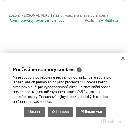
2026 © PERSONAL REALITY s.r.o., všechna práva vyhrazena |
Povinně zveřejňované informace
Realitní SW
Real
man
×
Používáme soubory cookies
ℹ
Naše soubory potřebujeme pro samotnou funkčnost webu a pro
uložení vašich předvoleb při jeho procházení. Cookies třetích
stran pak slouží pro vyhodnocování výkonu a zkvalitnění obsahu
prezentace. Nejsou určeny k identifikaci návštěvníka jako
konkrétní osoby. Pro uchování jiných než technických cookies
potřebujeme váš souhlas.
Upravit
Odmítnout
Přijímám vše