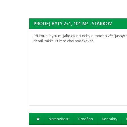
PRODEJ BYTY 2+1, 101 M² - STÁRKOV
Při koupi bytu mi jako cizinci nebylo mnoho věcí jasných
detail, takže jí tímto chci poděkovat.
Nemovitosti
Prodáno
Kontakty