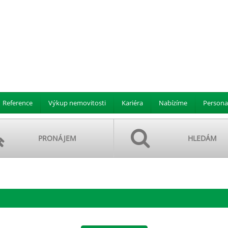
Reference
Výkup nemovitosti
Kariéra
Nabízíme
Persona
PRONÁJEM
HLEDÁM