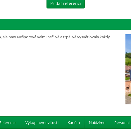
Přidat referenci
, ale paní Nešporová velmi pečlivě a trpělivě vysvětlovala každý
Reference
Výkup nemovitosti
Kariéra
Nabízíme
Personal 